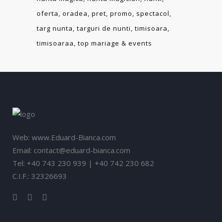
oferta
oradea
pret
promo
spectacol
targ nunta
targuri de nunti
timisoara
timisoaraa
top mariage & events
Web: www.Eduard-Bianca.com
Email: contact@eduard-bianca.com
Tel: +40 743 230 939 | +40 742 230 682
C.I.F.: 32326693