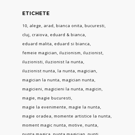
ETICHETE
10
alege
arad
bianca onita
bucuresti
cluj
craiova
eduard & bianca
eduard malita
eduard si bianca
femeie magician
iluzionism
iluzionist
iluzionisti
iluzionist la nunta
iluzionist nunta
la nunta
magician
magician la nunta
magician nunta
magicieni
magicieni la nunta
magicin
magie
magie bucuresti
magie la evenimente
magie la nunta
magie oradea
momente artistice la nunta
moment magic nunta
motive
nunta
nunta magica
nunta magician
nunti