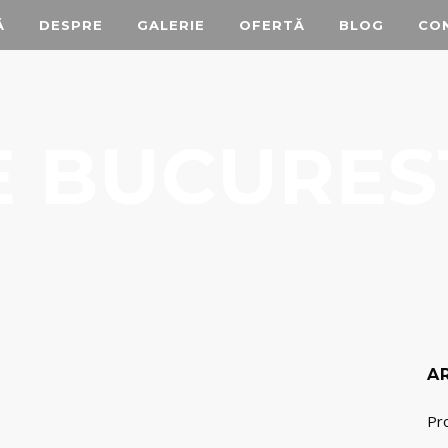
Ă
DESPRE
GALERIE
OFERTĂ
BLOG
CO
 BUCURES
A
EXPOMARIAGE 2014
Pr
Ne pregătim de o nouă ediție Expomariage!