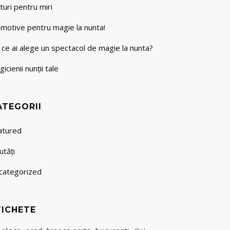
turi pentru miri
 motive pentru magie la nunta!
 ce ai alege un spectacol de magie la nunta?
icienii nunții tale
ATEGORII
atured
utăți
categorized
TICHETE