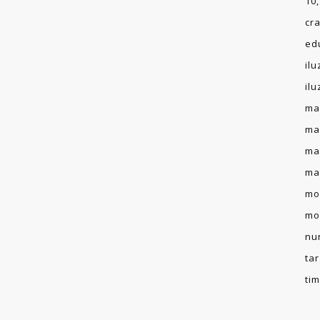
10
cr
ed
ilu
ilu
ma
ma
ma
ma
mo
mo
nu
ta
ti