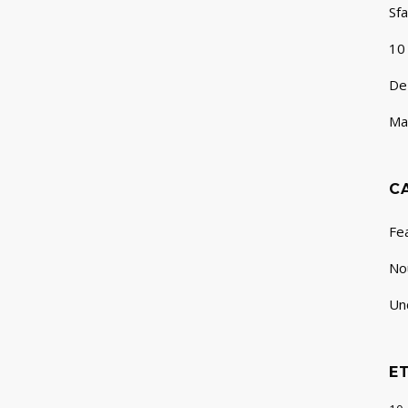
Sfa
În perioada 14-15-16 februarie vă așteptăm
cu drag la Arena Antonio Alexe să descoperiți
10
ofertele noastre pentru a avea o nuntă cu
De
adevărat magică! Aici puteți găsi lista tuturor
firmelor participante pentru a putea găsi
Mag
rapid totul pentru o nuntă...
10 februarie, 2014
/
0 Comments
C
Fe
No
Un
E