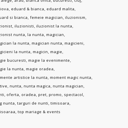
alege
arad
bianca onita
bucuresti
cluj
aiova
eduard & bianca
eduard malita
uard si bianca
femeie magician
iluzionism
zionist
iluzionisti
iluzionist la nunta
zionist nunta
la nunta
magician
gician la nunta
magician nunta
magicieni
gicieni la nunta
magicin
magie
gie bucuresti
magie la evenimente
gie la nunta
magie oradea
mente artistice la nunta
moment magic nunta
tive
nunta
nunta magica
nunta magician
nti
oferta
oradea
pret
promo
spectacol
rg nunta
targuri de nunti
timisoara
misoaraa
top mariage & events