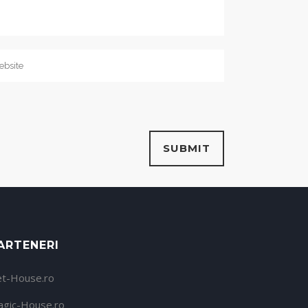
ARTENERI
et-House.ro
gic-House.ro