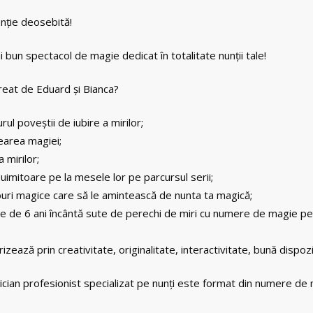
nție deosebită!
 bun spectacol de magie dedicat în totalitate nunții tale!
reat de Eduard și Bianca?
ul poveștii de iubire a mirilor;
crearea magiei;
 mirilor;
imitoare pe la mesele lor pe parcursul serii;
cadouri magice care să le amintească de nunta ta magică;
ine de 6 ani încântă sute de perechi de miri cu numere de magie per
ează prin creativitate, originalitate, interactivitate, bună dispozi
ian profesionist specializat pe nunți este format din numere de mag