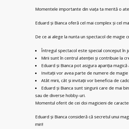
Momentele importante din viața ta merită o ate
Eduard și Bianca oferă cel mai complex și cel mai
De ce ai alege la nunta un spectacol de magie c
Întregul spectacol este special conceput în jur
Mirii sunt în centrul atenției și contribuie la 
Eduard și Bianca pot asigura apariția magică a
Invitații vor avea parte de numere de magie u
Atât mirii, cât și invitații vor beneficia de 
Eduard și Bianca sunt singurii care de mai b
sau de diverse hobby-uri.
Momentul oferit de cei doi magicieni de caracteriz
Eduard și Bianca consideră că secretul unui magic
miri!