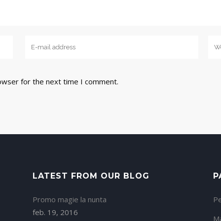
owser for the next time I comment.
LATEST FROM OUR BLOG
P
Promo magie la nunta
P
feb. 19, 2016
Ma