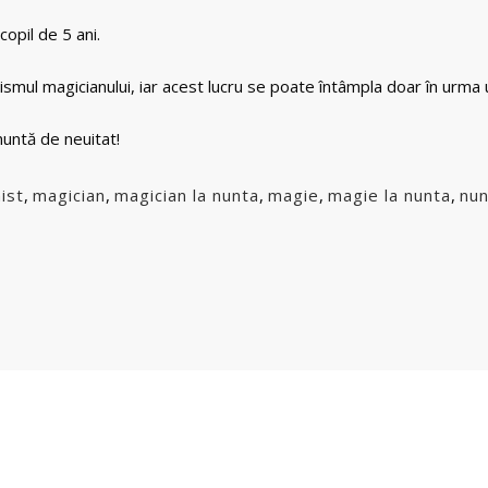
opil de 5 ani.
ismul magicianului, iar acest lucru se poate întâmpla doar în urma
nuntă de neuitat!
nist
,
magician
,
magician la nunta
,
magie
,
magie la nunta
,
nun