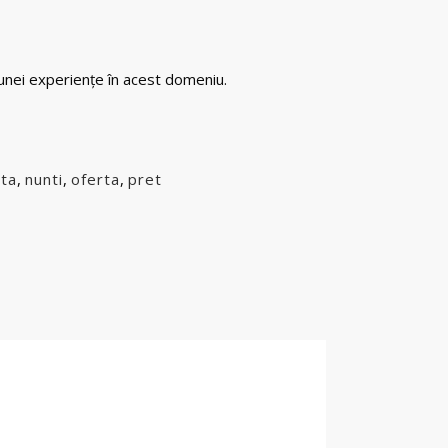
 unei experiențe în acest domeniu.
ta
,
nunti
,
oferta
,
pret