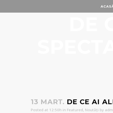
ACAS
DE 
SPECTA
13 MART.
DE CE AI A
Posted at 12:50h
in
Featured
,
Noutăți
by
adm