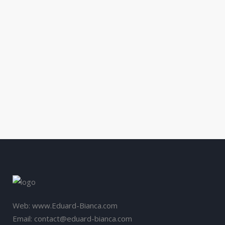
spectacolul de magie la nunta Daca
doriti sa aveti parte de o nunta ca in
povesti, presarata cu momente
magice care sa va uimeasca invitatii si
care sa va creeze cele mai frumoase
amintiri posibile atunci aveti nevoie de
un spectacol...
26 ianuarie, 2014
/
1 Comment
Web: www.Eduard-Bianca.com
Email: contact@eduard-bianca.com