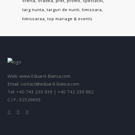
oferta
oradea
pret
promo
spectacol
targ nunta
targuri de nunti
timisoara
timisoaraa
top mariage & events
Web: www.Eduard-Bianca.com
Email: contact@eduard-bianca.com
Tel: +40 743 230 939 | +40 742 230 682
C.I.F.: 32326693